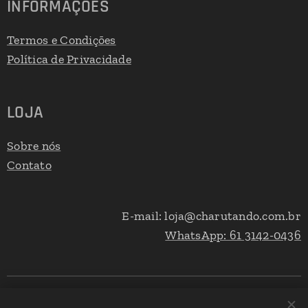
INFORMAÇÕES
Termos e Condições
Política de Privacidade
LOJA
Sobre nós
Contato
E-mail: loja@charutando.com.br
WhatsApp: 61 3142-0436
©
Charutando é marca registrada de propriedade de DFP Inc.
1994