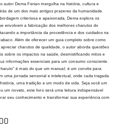
, o autor Dema Ferian mergulha na história, cultura e
 trás de um dos mais antigos prazeres da humanidade.
ordagem criteriosa e apaixonada, Dema explora os
ue envolvem a fabricação dos melhores charutos do
tacando a importância da procedência e dos cuidados na
 tabaco. Além de oferecer um guia completo sobre como
 e apreciar charutos de qualidade, o autor aborda questões
s sobre os impactos na saúde, desmistificando mitos e
luz informações essenciais para um consumo consciente.
Charuto" é mais do que um manual; é um convite para
 uma jornada sensorial e intelectual, onde cada tragada
história, uma tradição e um modo de vida. Seja você um
ou um novato, este livro será uma leitura indispensável
rar seu conhecimento e transformar sua experiência com
,00