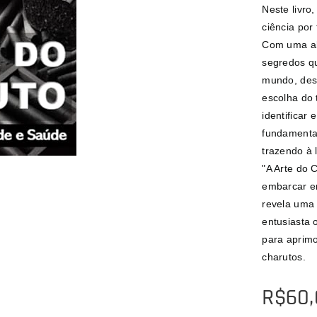
Neste livro
ciência por
Com uma ab
segredos q
mundo, des
escolha do
identificar
fundamentai
trazendo à 
"A Arte do 
embarcar em
revela uma 
entusiasta 
para aprimo
charutos.
R$
60