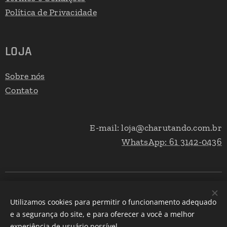
Política de Privacidade
LOJA
Sobre nós
Contato
E-mail: loja@charutando.com.br
WhatsApp: 61 3142-0436
©
Charutando é marca registrada de propriedade de DFP Inc.
1994
- Todos os direitos reservados
Utilizamos cookies para permitir o funcionamento adequado
e a segurança do site, e para oferecer a você a melhor
Cookies
experiência de usuário possível.